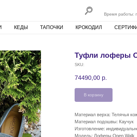
Время работы: пн
И
КЕДЫ
ТАПОЧКИ
КРОКОДИЛ
СЕРТИФ
Туфли лоферы O
SKU:
74490,00
р.
В корзину
Материал верха: Телячья ко
Материал подошвы: Каучук
Изготовление: индивидуальн
Модель: Лоферы Open Walk