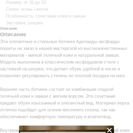
Размер: от 32 до 52
Сезон: осень / весна
Особенность: сочетание кожи и замши
Застежка: шнурки
Описание
Описание
Эти элегантные и стильные ботинки Аделаиды оксфорды
пошиты на заказ в нашей мастерской из высококачественных
материалов - мягкой телячьей кожи и натуральной замши.
Модель выполнена в классическом оксфордовом стиле с
застежкой на шнурки, что делает обувь удобной в носке и
позволяет регулировать степень ее плотной посадки на ноге.
Верхняя часть ботинок состоит из комбинации гладкой
телячьей кожи и замши с мягким ворсом. Это сочетание
придает обуви изысканный и элегантный вид. Материал верха
отлично подойдет для осенне-весеннего сезона, так как
обеспечивает комфортную температуру и влагоотвод.
×
Внутренняя подкладка выполнена из натуральной мягкой кожи.