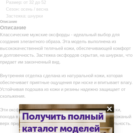
Размер: от 32 до 52
Сезон: осень / весна
Застежка: шнурки
Описание
Описание
Классические мужские оксфорды - идеальный выбор для
создания элегантного образа. Эта модель выполнена из
высококачественной телячьей кожи, обеспечивающей комфорт
и долговечность. Застежка оксфордов скрытая, на шнурках, что
придает им законченный вид.
Внутренняя отделка сделана из натуральной кожи, которая
обеспечивает приятные ощущения при носке и впитывает влагу.
Устойчивая подошва из кожи и резины надежно защищает от
скольжения.
×
Эти оксфорды отлично подойдут для повседневной носки,
Получить полный
похода в офис или на торжественное мероприятие. Их кожаный
верх придаст вашему образу солидность и респектабельность.
каталог моделей