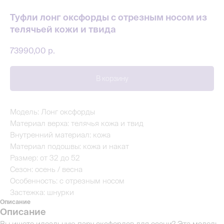
Туфли лонг оксфорды с отрезным носом из
телячьей кожи и твида
73990,00
р.
В корзину
Модель: Лонг оксфорды
Материал верха: телячья кожа и твид
Внутренний материал: кожа
Материал подошвы: кожа и накат
Размер: от 32 до 52
Сезон: осень / весна
Особенность: с отрезным носом
Застежка: шнурки
Описание
Описание
Вы ищете идеальную пару оксфордов для осени? Эта модель -