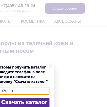
+7(495)145-29-24
Заказать звонок
 - вс с 11:00 до 20:00
ИКАТЫ
КОСМЕТИКА
АКСЕССУАРЫ
орды из телячьей кожи и
анным носом
×
Чтобы получить каталог
введите телефон в поле
ниже и нажмите на
кнопку "Скачать каталог"
Cкачать каталог
жа и джинса