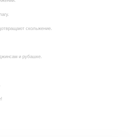
ижений.
агу.
едотвращают скольжение.
джинсам и рубашке.
.
!