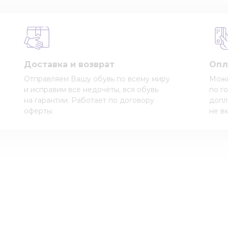
Доставка и возврат
Опл
Отправляем Вашу обувь по всему миру
Можн
и исправим все недочёты, вся обувь
по г
на гарантии. Работает по договору
допл
оферты.
не в