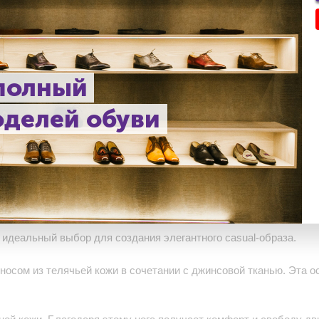
Внутренний материал: кожа
Материал подошвы: кожа и н
Размер: от 32 до 52
Сезон: осень / весна
Особенность: с отрезным но
 полный
Застежка: шнурки
оделей обуви
идеальный выбор для создания элегантного casual-образа.
осом из телячьей кожи в сочетании с джинсовой тканью. Эта 