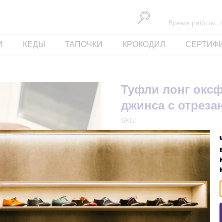
Время работы: пн
И
КЕДЫ
ТАПОЧКИ
КРОКОДИЛ
СЕРТИФ
Туфли лонг оксф
джинса с отрез
SKU:
73990,00
р.
В корзину
Модель: Оксфорды
Материал верха: телячья ко