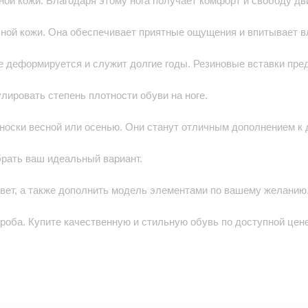
ной кожи. Благодаря этому нога получает комфорт и свободу дв
ьной кожи. Она обеспечивает приятные ощущения и впитывает вл
не деформируется и служит долгие годы. Резиновые вставки пр
лировать степень плотности обуви на ноге.
носки весной или осенью. Они станут отличным дополнением к 
брать ваш идеальный вариант.
вет, а также дополнить модель элементами по вашему желанию
оба. Купите качественную и стильную обувь по доступной цене