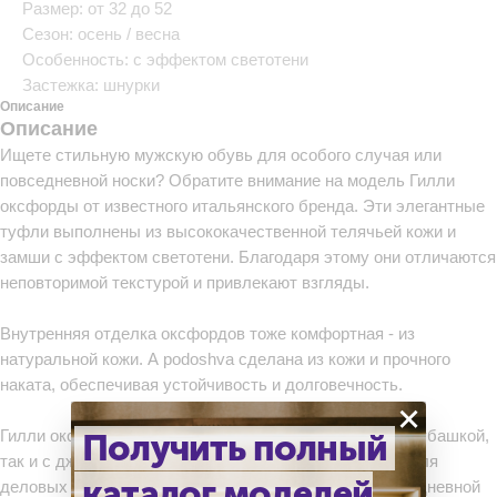
Размер: от 32 до 52
Сезон: осень / весна
Особенность: с эффектом светотени
Застежка: шнурки
Описание
Описание
Ищете стильную мужскую обувь для особого случая или
повседневной носки? Обратите внимание на модель Гилли
оксфорды от известного итальянского бренда. Эти элегантные
туфли выполнены из высококачественной телячьей кожи и
замши с эффектом светотени. Благодаря этому они отличаются
неповторимой текстурой и привлекают взгляды.
Внутренняя отделка оксфордов тоже комфортная - из
натуральной кожи. А podoshva сделана из кожи и прочного
наката, обеспечивая устойчивость и долговечность.
×
Гилли оксфорды легко сочетаются как с костюмом и рубашкой,
Получить полный
так и с джинсами и свитером. Они отлично подойдут для
каталог моделей
деловых встреч, торжественных мероприятий и повседневной