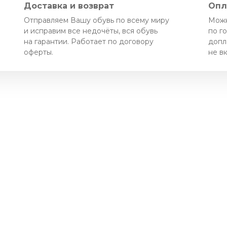
Доставка и возврат
Опл
Отправляем Вашу обувь по всему миру
Можн
и исправим все недочёты, вся обувь
по г
на гарантии. Работает по договору
допл
оферты.
не в