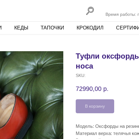
Время работы: пн
И
КЕДЫ
ТАПОЧКИ
КРОКОДИЛ
СЕРТИФ
Туфли оксфорды 
носа
SKU:
72990,00
р.
В корзину
Модель: Оксфорды на резин
Материал верха: телячья ко