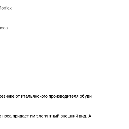
orflex
носа
езинке от итальянского производителя обуви
о носа придает им элегантный внешний вид. А