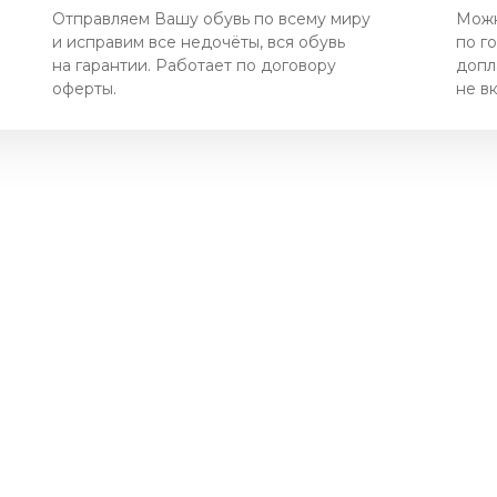
Отправляем Вашу обувь по всему миру
Можн
и исправим все недочёты, вся обувь
по г
на гарантии. Работает по договору
допл
оферты.
не в