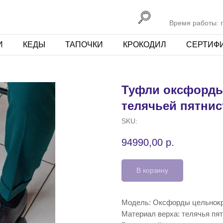
Время работы: пн
И
КЕДЫ
ТАПОЧКИ
КРОКОДИЛ
СЕРТИФ
Туфли оксфорды
телячьей пятнис
SKU:
94990,00
р.
В корзину
Модель: Оксфорды цельнок
Материал верха: телячья пя