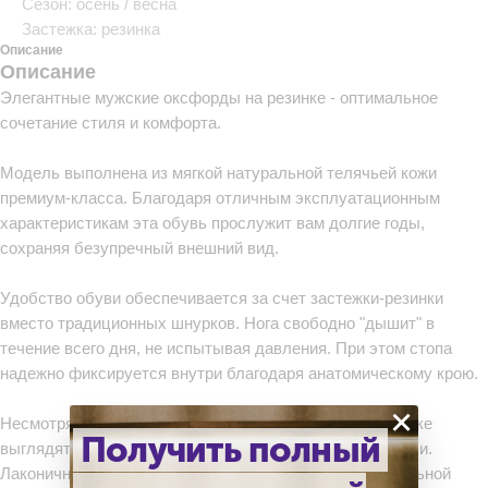
Сезон: осень / весна
Застежка: резинка
Описание
Описание
Элегантные мужские оксфорды на резинке - оптимальное
сочетание стиля и комфорта.
Модель выполнена из мягкой натуральной телячьей кожи
премиум-класса. Благодаря отличным эксплуатационным
характеристикам эта обувь прослужит вам долгие годы,
сохраняя безупречный внешний вид.
Удобство обуви обеспечивается за счет застежки-резинки
вместо традиционных шнурков. Нога свободно "дышит" в
течение всего дня, не испытывая давления. При этом стопа
надежно фиксируется внутри благодаря анатомическому крою.
×
Несмотря на отсутствие шнуровки, оксфорды на резинке
Получить полный
выглядят не менее элегантно, чем классические модели.
Лаконичность форм и выразительная фактура натуральной