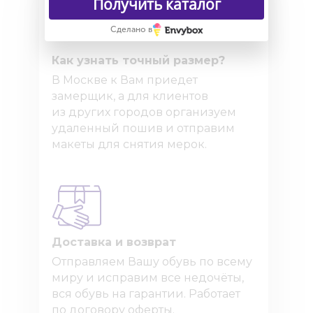
Получить каталог
Сделано в
Как узнать точный размер?
В Москве к Вам приедет
замерщик, а для клиентов
из других городов организуем
удаленный пошив и отправим
макеты для снятия мерок.
Доставка и возврат
Отправляем Вашу обувь по всему
миру и исправим все недочёты,
вся обувь на гарантии. Работает
по договору оферты.