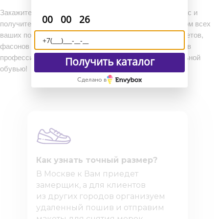
Закажите пару оксфордов на нашем сайте прямо сейчас и
:
:
00
00
25
получите обувь вашей мечты! Мы изготовим ее с учетом всех
ваших пожеланий. У нас вы найдете модели любых цветов,
фасонов и с индивидуальной отделкой. Доверьте пошив
профессионалам и наслаждайтесь комфортной и стильной
Получить каталог
обувью!
Сделано в
Как узнать точный размер?
В Москве к Вам приедет
замерщик, а для клиентов
из других городов организуем
удаленный пошив и отправим
макеты для снятия мерок.