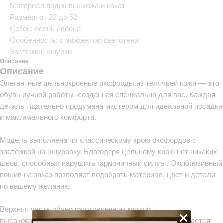
Материал подошвы: кожа и накат
Размер: от 32 до 52
Сезон: осень / весна
Особенность: с эффектом светотени
Застежка: шнурки
Описание
Описание
Элегантные цельнокроеные оксфорды из телячьей кожи — это
обувь ручной работы, созданная специально для вас. Каждая
деталь тщательно продумана мастером для идеальной посадки
и максимального комфорта.
Модель выполнена по классическому крою оксфордов с
застежкой на шнуровку. Благодаря цельному крою нет никаких
швов, способных нарушить гармоничный силуэт. Эксклюзивный
пошив на заказ позволяет подобрать материал, цвет и детали
по вашему желанию.
Верхняя часть обуви изготовлена из мягкой
×
высококачественной телячьей кожи. Она отлично поддается