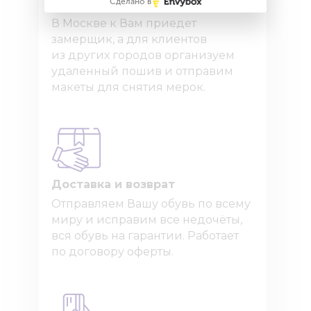
Сделано в
Как узнать точный размер?
В Москве к Вам приедет
замерщик, а для клиентов
из других городов организуем
удаленный пошив и отправим
макеты для снятия мерок.
Доставка и возврат
Отправляем Вашу обувь по всему
миру и исправим все недочёты,
вся обувь на гарантии. Работает
по договору оферты.