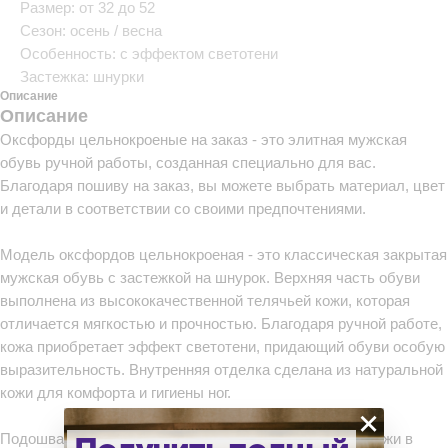
Размер: от 32 до 52
Сезон: осень / весна
Особенность: с эффектом светотени
Застежка: шнурки
Описание
Описание
Оксфорды цельнокроеные на заказ - это элитная мужская
обувь ручной работы, созданная специально для вас.
Благодаря пошиву на заказ, вы можете выбрать материал, цвет
и детали в соответствии со своими предпочтениями.
Модель оксфордов цельнокроеная - это классическая закрытая
мужская обувь с застежкой на шнурок. Верхняя часть обуви
выполнена из высококачественной телячьей кожи, которая
отличается мягкостью и прочностью. Благодаря ручной работе,
кожа приобретает эффект светотени, придающий обуви особую
выразительность. Внутренняя отделка сделана из натуральной
кожи для комфорта и гигиены ног.
×
Подошва оксфордов выполнена из прочной и гибкой кожи в