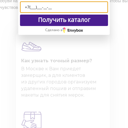
обуви на заказ. Каждая деталь тщательно продумана, чтобы вы
чувствовали себя комфортно в течение всего дня.
Получить каталог
Сделано в
Как узнать точный размер?
В Москве к Вам приедет
замерщик, а для клиентов
из других городов организуем
удаленный пошив и отправим
макеты для снятия мерок.