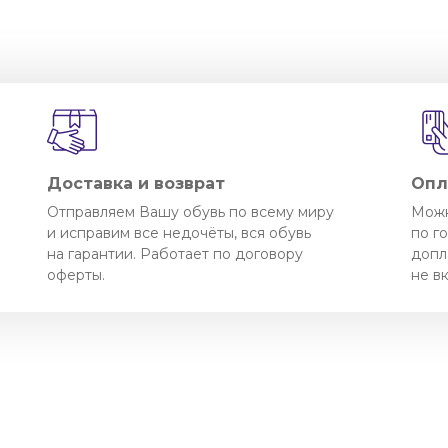
Доставка и возврат
Опл
Отправляем Вашу обувь по всему миру
Можн
и исправим все недочёты, вся обувь
по г
на гарантии. Работает по договору
допл
оферты.
не в