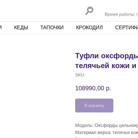
Время работы: пн
И
КЕДЫ
ТАПОЧКИ
КРОКОДИЛ
СЕРТИФ
Туфли оксфорды
телячьей кожи и
SKU:
108990,00
р.
В корзину
Модель: Оксфорды цельнок
Материал верха: телячья ко