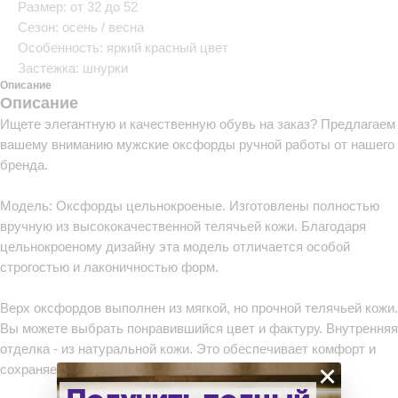
Размер: от 32 до 52
Сезон: осень / весна
Особенность: яркий красный цвет
Застежка: шнурки
Описание
Описание
Ищете элегантную и качественную обувь на заказ? Предлагаем
вашему вниманию мужские оксфорды ручной работы от нашего
бренда.
Модель: Оксфорды цельнокроеные. Изготовлены полностью
вручную из высококачественной телячьей кожи. Благодаря
цельнокроеному дизайну эта модель отличается особой
строгостью и лаконичностью форм.
Верх оксфордов выполнен из мягкой, но прочной телячьей кожи.
Вы можете выбрать понравившийся цвет и фактуру. Внутренняя
отделка - из натуральной кожи. Это обеспечивает комфорт и
×
сохраняет стопу сухой.