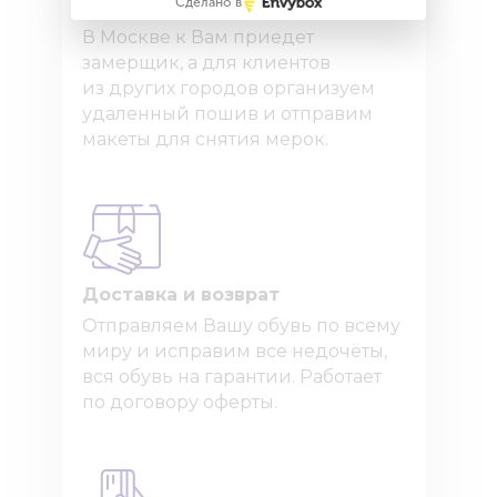
Сделано в
Как узнать точный размер?
В Москве к Вам приедет
замерщик, а для клиентов
из других городов организуем
удаленный пошив и отправим
макеты для снятия мерок.
Доставка и возврат
Отправляем Вашу обувь по всему
миру и исправим все недочёты,
вся обувь на гарантии. Работает
по договору оферты.