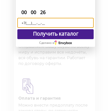
макеты для снятия мерок.
:
:
00
00
26
Получить каталог
Доставка и возврат
Сделано в
Отправляем Вашу обувь по всему
миру и исправим все недочёты,
вся обувь на гарантии. Работает
по договору оферты.
Оплата и гарантия
Можно внести предоплату после
замера стопы, по готовности