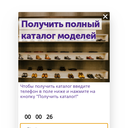
×
Получить полный
каталог моделей
Как узнать точный размер?
В Москве к Вам приедет
замерщик, а для клиентов
из других городов организуем
удаленный пошив и отправим
макеты для снятия мерок.
Чтобы получить каталог введите
телефон в поле ниже и нажмите на
кнопку "Получить каталог!"
:
:
00
00
25
Доставка и возврат