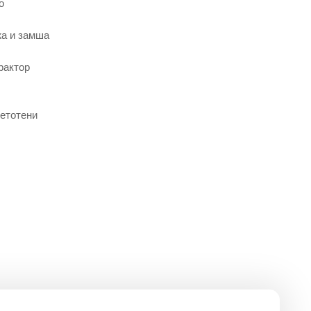
о
жа и замша
рактор
етотени