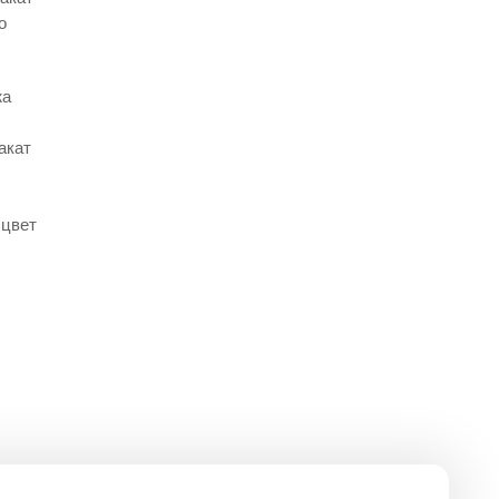
о
жа
акат
 цвет