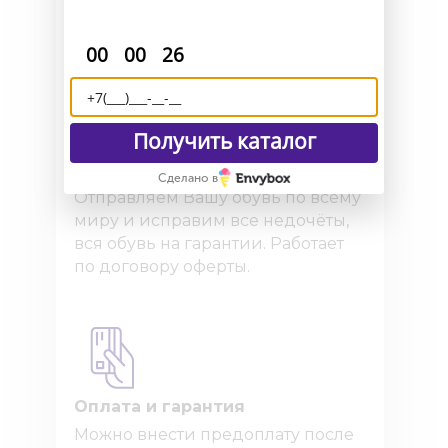
удаленный пошив и отправим
макеты для снятия мерок.
:
:
00
00
25
Получить каталог
Доставка и возврат
Сделано в
Отправляем Вашу обувь по всему
миру и исправим все недочёты,
вся обувь на гарантии. Работает
по договору оферты.
Оплата и гарантия
Можно внести предоплату после