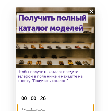
×
Получить полный
каталог моделей
Как узнать точный размер?
В Москве к Вам приедет
замерщик, а для клиентов
из других городов организуем
удаленный пошив и отправим
макеты для снятия мерок.
Чтобы получить каталог введите
телефон в поле ниже и нажмите на
кнопку "Получить каталог!"
:
:
00
00
26
Доставка и возврат
Отправляем Вашу обувь по всему