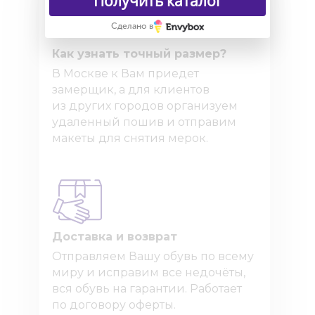
Получить каталог
Сделано в
Как узнать точный размер?
В Москве к Вам приедет
замерщик, а для клиентов
из других городов организуем
удаленный пошив и отправим
макеты для снятия мерок.
Доставка и возврат
Отправляем Вашу обувь по всему
миру и исправим все недочёты,
вся обувь на гарантии. Работает
по договору оферты.