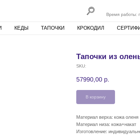
Время работы: пн
И
КЕДЫ
ТАПОЧКИ
КРОКОДИЛ
СЕРТИФ
Тапочки из олен
SKU:
57990,00
р.
В корзину
Материал верха: кожа оленя
Материал низа: кожа+накат
Изготовление: индивидуальн