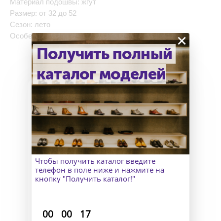
Материал подошвы: жгут
Размер: от 32 до 52
Сезон: лето
×
Особенность: без подкладки
Получить полный
каталог моделей
Как узнать точный размер?
В Москве к Вам приедет
замерщик, а для клиентов
Чтобы получить каталог введите
из других городов организуем
телефон в поле ниже и нажмите на
удаленный пошив и отправим
кнопку "Получить каталог!"
макеты для снятия мерок.
:
:
00
00
17