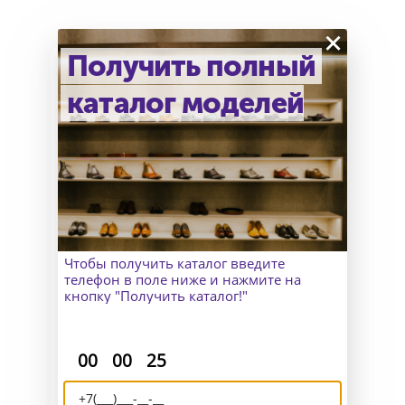
×
Получить полный
каталог моделей
Как узнать точный размер?
В Москве к Вам приедет
замерщик, а для клиентов
из других городов организуем
удаленный пошив и отправим
макеты для снятия мерок.
Чтобы получить каталог введите
телефон в поле ниже и нажмите на
кнопку "Получить каталог!"
:
:
00
00
25
Доставка и возврат
Отправляем Вашу обувь по всему