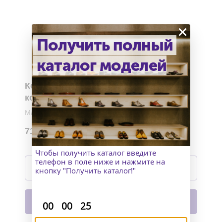
×
Получить полный
каталог моделей
Кеды лонг с кольцами из замши и
кожи оленя
Материал верха: замша+кожа оленя
Материал низа: подошва Margom
71 990
р.
Изготовление: индивидуально
Чтобы получить каталог введите
Подробнее
телефон в поле ниже и нажмите на
кнопку "Получить каталог!"
В корзину
:
:
00
00
25