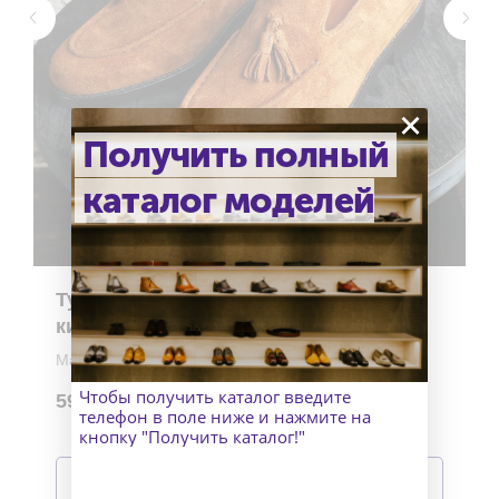
×
Получить полный
каталог моделей
Туфли лоферы с экраном и
кисточками из замши
Материалы верха: Замша
Материал подошвы: Кожа и накат
Чтобы получить каталог введите
59 990
р.
Изготовление: индивидуально
телефон в поле ниже и нажмите на
кнопку "Получить каталог!"
Подробнее