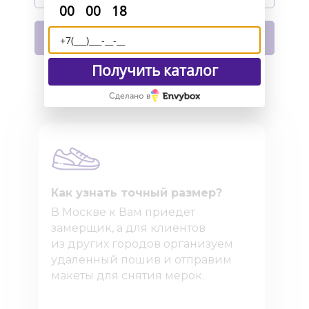
:
:
00
00
18
В корзину
Получить каталог
Сделано в
Как узнать точный размер?
В Москве к Вам приедет
замерщик, а для клиентов
из других городов организуем
удаленный пошив и отправим
макеты для снятия мерок.