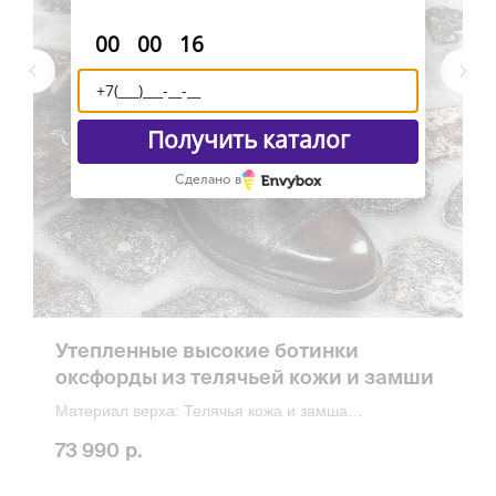
:
:
00
00
16
Получить каталог
Сделано в
Утепленные высокие ботинки
оксфорды из телячьей кожи и замши
Материал верха: Телячья кожа и замша
Материал подошвы: Кожа и Vibram Eton
73 990
р.
Изготовление: индивидуально