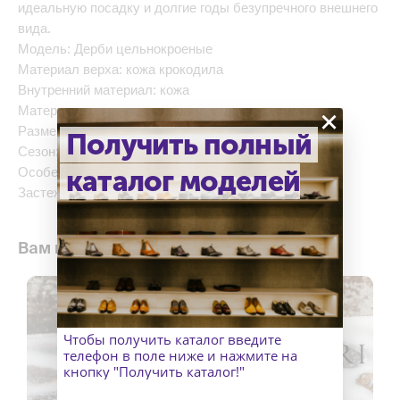
идеальную посадку и долгие годы безупречного внешнего
вида.
Модель: Дерби цельнокроеные
Материал верха: кожа крокодила
Внутренний материал: кожа
Материал подошвы: кожа
×
Размер: от 32 до 52
Получить полный
Сезон: осень / весна
Особенность: метод сборки: Handwelted
каталог моделей
Застежка: шнурки
Вам может понравится
Чтобы получить каталог введите
телефон в поле ниже и нажмите на
кнопку "Получить каталог!"