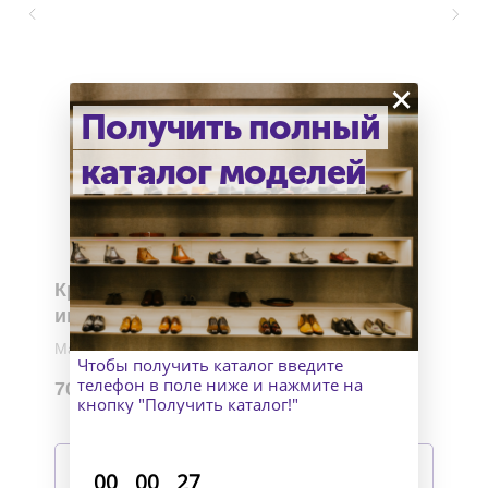
×
Получить полный
каталог моделей
Кроссовки с деталями
индивидуального пошива
Материалы верха: Телячья кожа и замша
Чтобы получить каталог введите
Материал подошвы: Vibram Eva черная
телефон в поле ниже и нажмите на
70 990
р.
Изготовление: индивидуально
кнопку "Получить каталог!"
Подробнее
:
:
00
00
27