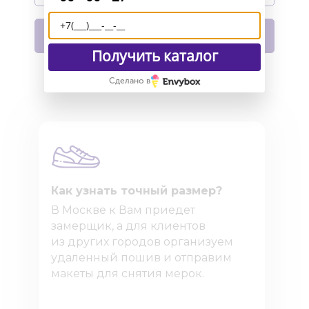
В корзину
Получить каталог
Сделано в
Как узнать точный размер?
В Москве к Вам приедет
замерщик, а для клиентов
из других городов организуем
удаленный пошив и отправим
макеты для снятия мерок.