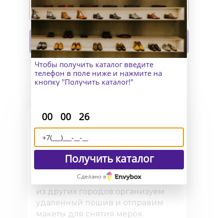
Подробнее
В корзину
Чтобы получить каталог введите
телефон в поле ниже и нажмите на
кнопку "Получить каталог!"
:
:
00
00
25
Как узнать точный размер?
Получить каталог
В Москве к Вам приедет
Сделано в
замерщик, а для клиентов
из других городов организуем
удаленный пошив и отправим
макеты для снятия мерок.