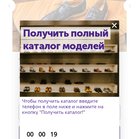
×
Получить полный
каталог моделей
Топсайдеры из оленьей кожи и
замши
Материалы верха: Оленья кожа и замша
Материал подошвы: Каучук
Изготовление: индивидуально
Чтобы получить каталог введите
телефон в поле ниже и нажмите на
Подробнее
кнопку "Получить каталог!"
В корзину
:
:
00
00
19