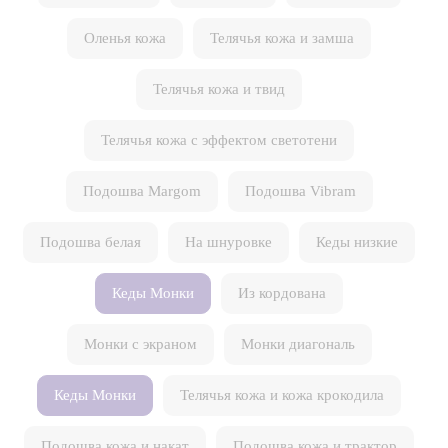
Оленья кожа
Телячья кожа и замша
Телячья кожа и твид
Телячья кожа с эффектом светотени
Подошва Margom
Подошва Vibram
Подошва белая
На шнуровке
Кеды низкие
Кеды Монки
Из кордована
Монки с экраном
Монки диагональ
Кеды Монки
Телячья кожа и кожа крокодила
Подошва кожа и накат
Подошва кожа и трактор